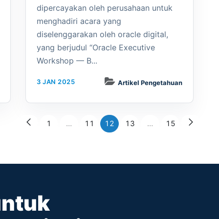
dipercayakan oleh perusahaan untuk
menghadiri acara yang
diselenggarakan oleh oracle digital,
yang berjudul “Oracle Executive
Workshop — B...
3 JAN 2025
Artikel Pengetahuan
1
…
11
12
13
…
15
untuk