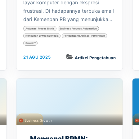
layar komputer dengan ekspresi
frustrasi. Di hadapannya terbuka email
dari Kemenpan RB yang menunjukka...
Automasi Proses Bisnis
Business Process Automation
Konsultan BPMN Indonesia
Pengembang Aplikasi Pemerintah
Solusi IT
21 AGU 2025
Artikel Pengetahuan
Business Growth
Mengenal BPMN: