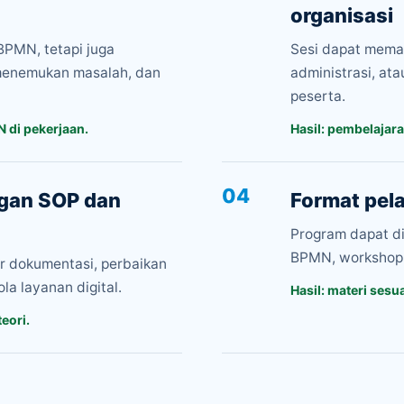
organisasi
BPMN, tetapi juga
Sesi dapat memak
enemukan masalah, dan
administrasi, at
peserta.
N di pekerjaan.
Hasil: pembelajar
04
gan SOP dan
Format pela
Program dapat di
BPMN, workshop 
r dokumentasi, perbaikan
la layanan digital.
Hasil: materi sesua
teori.