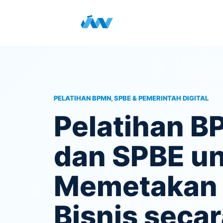
Skip ke Konten
Beranda
Portofolio
La
PELATIHAN BPMN, SPBE & PEMERINTAH DIGITAL
Pelatihan 
dan SPBE u
Memetakan 
Bisnis secar