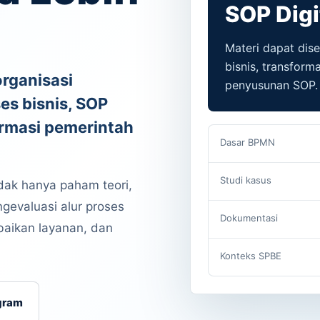
SOP Digi
Materi dapat dis
bisnis, transforma
rganisasi
penyusunan SOP.
s bisnis, SOP
formasi pemerintah
Dasar BPMN
Studi kasus
idak hanya paham teori,
evaluasi alur proses
Dokumentasi
baikan layanan, dan
Konteks SPBE
gram