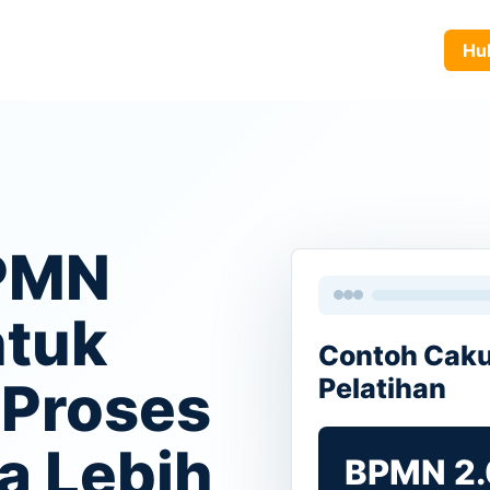
yanan
Produk
Tentang Kami
Karir
Blog
Hubun
BPMN
ntuk
Contoh Cak
Pelatihan
Proses
a Lebih
BPMN 2.0