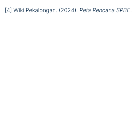
[4] Wiki Pekalongan. (2024).
Peta Rencana SPBE
.
[5] Wiki Provinsi Gorontalo. (2024).
Peta Rencana
SPBE Nasional
.
[6] Kabupaten Lamongan. (2022).
Peta Rencana
SPBE 2022–2026
.
[7] SPBE Majalengka. (2024).
Indikator SPBE
.
[8] Garuda Kemdikbud. (2024).
Digital Enterprise
Architecture for Green SPBE in Indonesia
.
[9] Jurnal Teknologi dan Sistem Informasi Bisnis.
(2023).
Perancangan Enterprise Architecture
SPBE
.