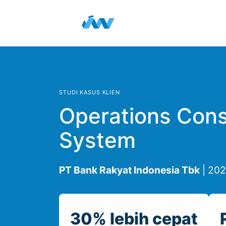
Skip ke Konten
Beranda
Portofolio
La
STUDI KASUS KLIEN
Operations Con
System
PT Bank Rakyat Indonesia Tbk
| 202
30% lebih cepat