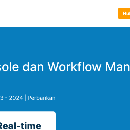
yanan
Produk
Tentang Kami
Karir
Blog
Hubun
sole dan Workflow Ma
3 - 2024 | Perbankan
Real-time