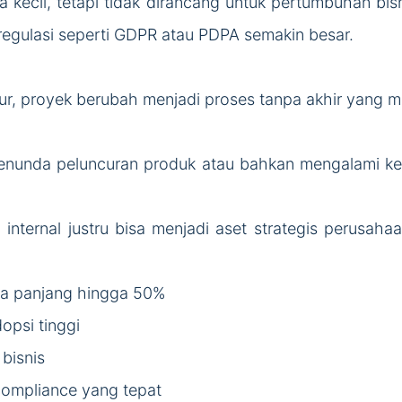
la kecil, tetapi tidak dirancang untuk pertumbuhan bi
regulasi seperti GDPR atau PDPA semakin besar.
ur, proyek berubah menjadi proses tanpa akhir yang 
enunda peluncuran produk atau bahkan mengalami keru
nternal justru bisa menjadi aset strategis perusaha
ka panjang hingga 50%
opsi tinggi
bisnis
compliance yang tepat