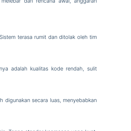
k melebar dari rencana awal, anggaran
istem terasa rumit dan ditolak oleh tim
a adalah kualitas kode rendah, sulit
ah digunakan secara luas, menyebabkan