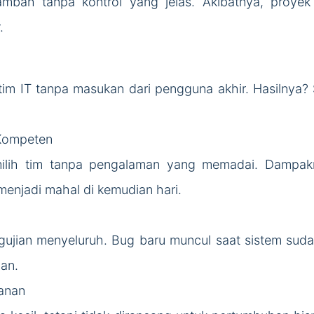
ambah tanpa kontrol yang jelas. Akibatnya, proye
.
tim IT tanpa masukan dari pengguna akhir. Hasilnya? S
 Kompeten
ilih tim tanpa pengalaman yang memadai. Dampakny
enjadi mahal di kemudian hari.
ngujian menyeluruh. Bug baru muncul saat sistem sud
an.
anan