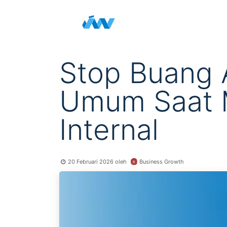
Skip ke Konten
Beranda
Portofolio
La
Stop Buang 
Umum Saat 
Internal
Business Growth
20 Februari 2026
oleh