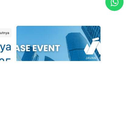
kutnya
nya
25
si dengan Javan