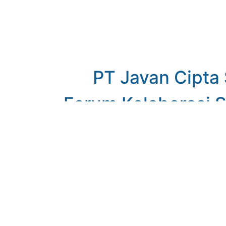
PT Javan Cipta
Forum Kolaborasi 
Butuh partner 
merapikan pros