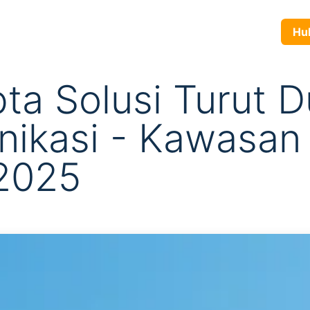
yanan
Produk
Tentang Kami
Karir
Blog
Hubun
ta Solusi Turut 
ikasi - Kawasan 
 2025