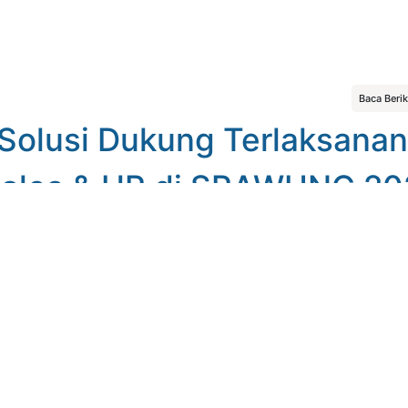
Baca Beri
 Solusi Dukung Terlaksana
Sales & HR di SRAWUNG 20
untuk
es bisnis?
Konsulta