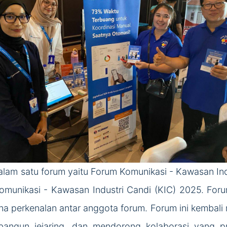
am satu forum yaitu Forum Komunikasi - Kawasan Indus
omunikasi - Kawasan Industri Candi (KIC) 2025. For
a perkenalan antar anggota forum. Forum ini kembali 
ngun jejaring, dan mendorong kolaborasi yang prod