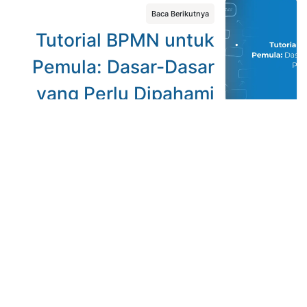
Baca Berikutnya
Tutorial BPMN untuk
Pemula: Dasar-Dasar
yang Perlu Dipahami
Butuh partner untuk
merapikan proses bisnis?
Mulai dari pemetaan BPMN, automasi workflow,
implementasi Odoo, sampai pengembangan aplikasi
custom, tim Javan dapat membantu dari analisis
sampai sistem berjalan.