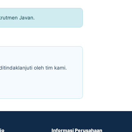
krutmen Javan.
itindaklanjuti oleh tim kami.
io
Informasi Perusahaan