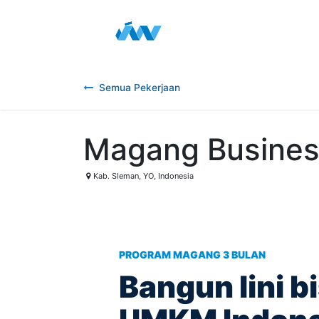
Skip ke Konten
Beranda
Portofolio
La
Semua Pekerjaan
Magang Busines
Kab. Sleman
,
YO
,
Indonesia
PROGRAM MAGANG 3 BULAN
Bangun lini b