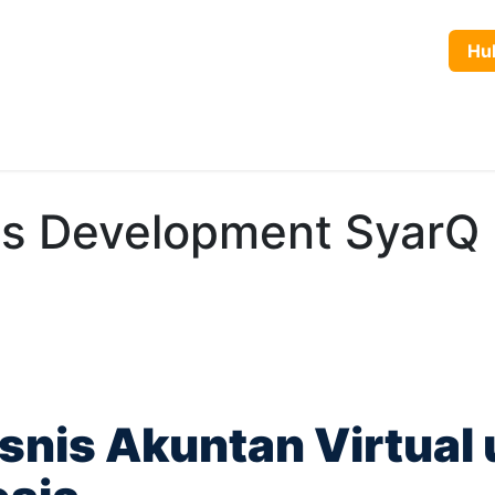
yanan
Produk
Tentang Kami
Karir
Blog
Hubun
s Development SyarQ
isnis Akuntan Virtual