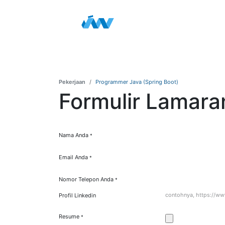
Skip ke Konten
Beranda
Portofolio
La
Pekerjaan
Programmer Java (Spring Boot)
Formulir Lamara
Nama Anda
*
Email Anda
*
Nomor Telepon Anda
*
Profil Linkedin
Resume
*