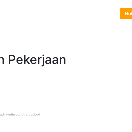
yanan
Produk
Tentang Kami
Karir
Blog
Hubun
n Pekerjaan